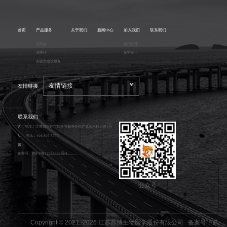
首页
产品服务
关于我们
新闻中心
加入我们
联系我们
试剂盒
诚招代理
测序仪
招贤纳士
实验室建设服务
友情链接
友情链接
联系我们
地址：江苏省宿迁市软件与服务外包产业园水杉大道1号
电话：400-805-5750
备案号：
苏ICP备12034493号-4
公众号
Copyright © 2021 -
2026
江苏苏博生物医学股份有限公司 备案号：
苏