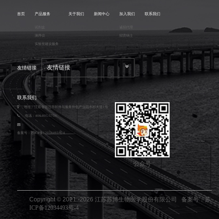
首页
产品服务
关于我们
新闻中心
加入我们
联系我们
试剂盒
诚招代理
测序仪
招贤纳士
实验室建设服务
友情链接
友情链接
联系我们
地址：江苏省宿迁市软件与服务外包产业园水杉大道1号
电话：400-805-5750
备案号：
苏ICP备12034493号-4
公众号
Copyright © 2021 -
2026
江苏苏博生物医学股份有限公司 备案号：
苏
ICP备12034493号-4